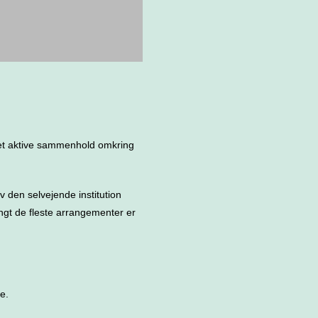
 det aktive sammenhold omkring
den selvejende institution
ngt de fleste arrangementer er
e.