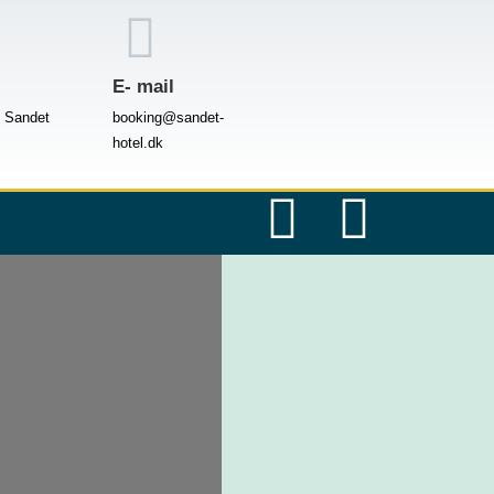
E- mail
n Sandet
booking@sandet-
hotel.dk